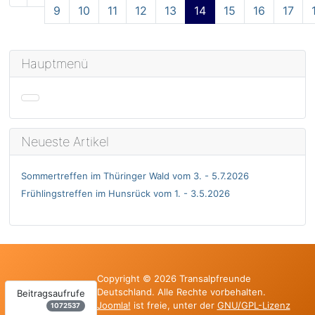
9
10
11
12
13
14
15
16
17
Hauptmenü
Neueste Artikel
Sommertreffen im Thüringer Wald vom 3. - 5.7.2026
Frühlingstreffen im Hunsrück vom 1. - 3.5.2026
Copyright © 2026 Transalpfreunde
Deutschland. Alle Rechte vorbehalten.
Beitragsaufrufe
Joomla!
ist freie, unter der
GNU/GPL-Lizenz
1072537